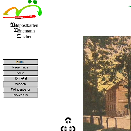
ildpostkarten
önemann
ücher